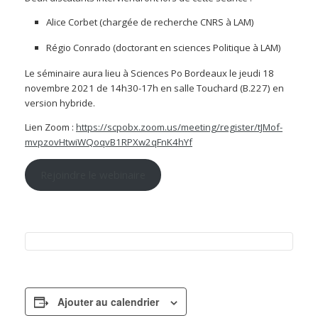
Alice Corbet (chargée de recherche CNRS à LAM)
Régio Conrado (doctorant en sciences Politique à LAM)
Le séminaire aura lieu à Sciences Po Bordeaux le jeudi 18
novembre 2021 de 14h30-17h en salle Touchard (B.227) en
version hybride.
Lien Zoom :
https://scpobx.zoom.us/meeting/register/tJMof-
mvpzovHtwiWQoqvB1RPXw2qFnK4hYf
Rejoindre le webinaire
Ajouter au calendrier