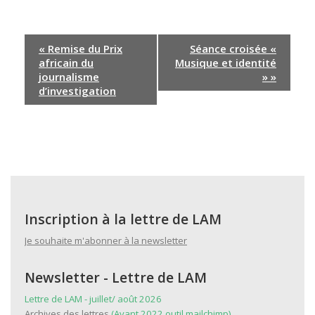
N
«
Remise du Prix
Séance croisée «
a
africain du
Musique et identité
v
journalisme
»
»
i
d’investigation
g
a
t
i
o
n
É
Inscription à la lettre de LAM
v
Je souhaite m'abonner à la newsletter
è
n
Newsletter - Lettre de LAM
e
m
Lettre de LAM - juillet/ août 2026
e
Archives des lettres
(Avant 2022 outil mailchimp)