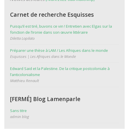
n
t
Carnet de recherche Esquisses
Puisqu’il est tiré, buvons ce vin ! Entretien avec Elgas sur la
fonction de l’ironie dans son œuvre littéraire
Diletta Lopilato
Préparer une thèse à LAM / Les Afriques dans le monde
Esquisses | Les Afriques dans le Monde
Edward Said et la Palestine. De la critique postcoloniale à
l’anticolonialisme
Matthieu Renault
[FERMÉ] Blog Lamenparle
Sans titre
admin blog