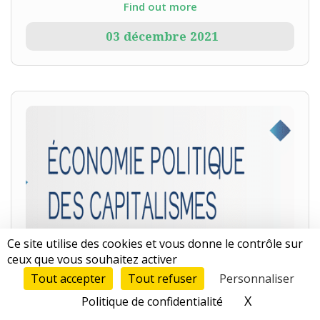
Find out more
03
décembre
2021
Ce site utilise des cookies et vous donne le contrôle sur
ceux que vous souhaitez activer
Séminaire : Les coalitions sociopolitiques
Tout accepter
Tout refuser
Personnaliser
Le prochain séminaire d’Économie politique des capitalismes:
Perspectives Nord/Sud sera consacré au thème : « Les coalitions
X
Masquer le
Politique de confidentialité
sociopolitiques ». Il aura lieu le vendredi 15 octobre,...