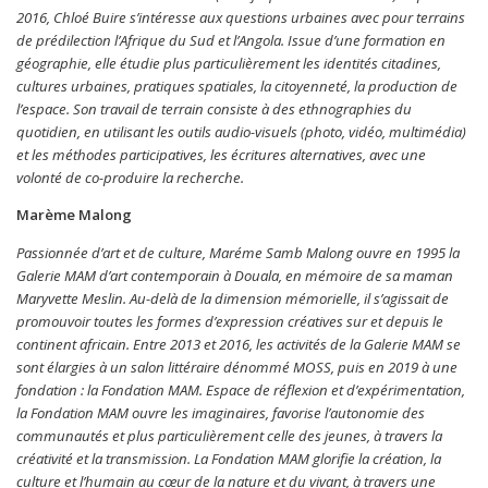
2016, Chloé Buire s’intéresse aux questions urbaines avec pour terrains
de prédilection l’Afrique du Sud et l’Angola. Issue d’une formation en
géographie, elle étudie plus particulièrement les identités citadines,
cultures urbaines, pratiques spatiales, la citoyenneté, la production de
l’espace. Son travail de terrain consiste à des ethnographies du
quotidien, en utilisant les outils audio-visuels (photo, vidéo, multimédia)
et les méthodes participatives, les écritures alternatives, avec une
volonté de co-produire la recherche.
Marème Malong
Passionnée d’art et de culture, Maréme Samb Malong ouvre en 1995 la
Galerie MAM d’art contemporain à Douala, en mémoire de sa maman
Maryvette Meslin. Au-delà de la dimension mémorielle, il s’agissait de
promouvoir toutes les formes d’expression créatives sur et depuis le
continent africain. Entre 2013 et 2016, les activités de la Galerie MAM se
sont élargies à un salon littéraire dénommé MOSS, puis en 2019 à une
fondation : la Fondation MAM. Espace de réflexion et d’expérimentation,
la Fondation MAM ouvre les imaginaires, favorise l’autonomie des
communautés et plus particulièrement celle des jeunes, à travers la
créativité et la transmission. La Fondation MAM glorifie la création, la
culture et l’humain au cœur de la nature et du vivant, à travers une