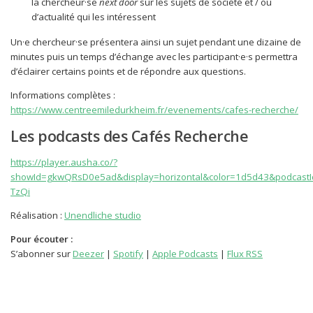
la chercheur·se
next door
sur les sujets de société et / ou
d’actualité qui les intéressent
Un·e chercheur·se présentera ainsi un sujet pendant une dizaine de
minutes puis un temps d’échange avec les participant·e·s permettra
d’éclairer certains points et de répondre aux questions.
Informations complètes :
https://www.centreemiledurkheim.fr/evenements/cafes-recherche/
Les podcasts des Cafés Recherche
https://player.ausha.co/?
showId=gkwQRsD0e5ad&display=horizontal&color=1d5d43&podcast
TzQi
Réalisation :
Unendliche studio
Pour écouter :
S’abonner sur
Deezer
|
Spotify
|
Apple Podcasts
|
Flux RSS